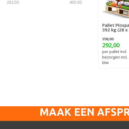
292.00
460.00
Pallet Plosp
392 kg (28 x
398,00
292,00
per pallet Incl.
bezorgen incl.
btw
MAAK EEN AFSP