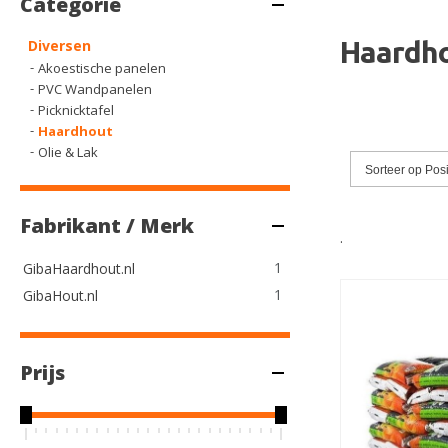
Categorie
Haardh
Diversen
Akoestische panelen
PVC Wandpanelen
Picknicktafel
Haardhout
Olie & Lak
Sorteer op
Posi
Fabrikant / Merk
.
product
1
GibaHaardhout.nl
product
1
GibaHout.nl
Prijs