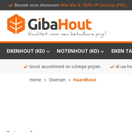
Bezoek onze showroom
Alde Mar 8, 9035 VP Dronryp (FRL)
EIKENHOUT (KD)
NOTENHOUT (KD)
EIKEN TA
Groot assortiment en scherpe prijzen
Al uw ho
Home
Diversen
Haardhout