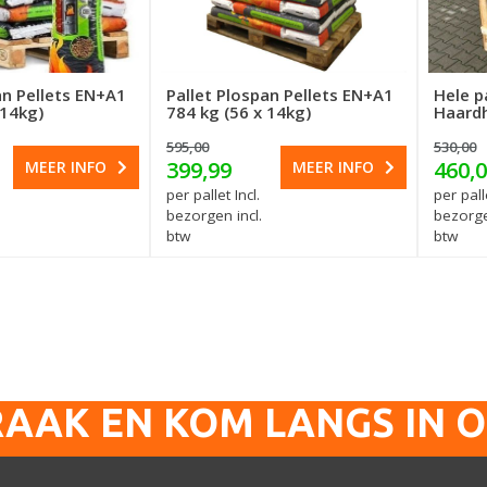
an Pellets EN+A1
Pallet Plospan Pellets EN+A1
Hele p
 14kg)
784 kg (56 x 14kg)
Haard
595,00
530,00
399,99
460,
MEER INFO
MEER INFO
per pallet Incl.
per palle
bezorgen incl.
bezorge
btw
btw
RAAK EN KOM LANGS IN 