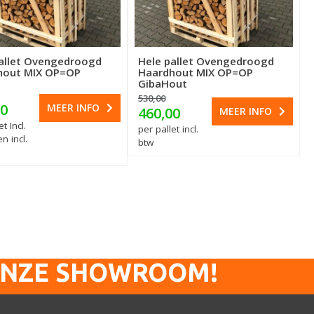
allet Ovengedroogd
Hele pallet Ovengedroogd
hout MIX OP=OP
Haardhout MIX OP=OP
GibaHout
530,00
00
MEER INFO
460,00
MEER INFO
t Incl.
per pallet incl.
n incl.
btw
ONZE SHOWROOM!