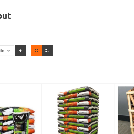
out
Tonen
tie
als