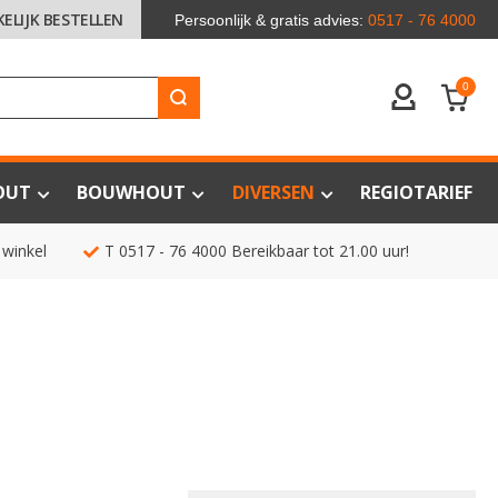
KELIJK BESTELLEN
Persoonlijk & gratis advies:
0517 - 76 4000
0
ACCOUNT
OUT
BOUWHOUT
DIVERSEN
REGIOTARIEF
 winkel
T
0517 - 76 4000
Bereikbaar tot 21.00 uur!