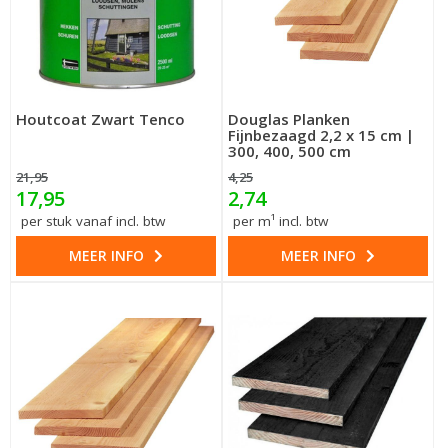
Houtcoat Zwart Tenco
Douglas Planken
Fijnbezaagd 2,2 x 15 cm |
300, 400, 500 cm
21,95
4,25
17,95
2,74
per stuk vanaf incl. btw
per m¹ incl. btw
MEER INFO
MEER INFO