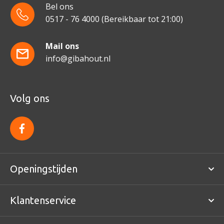
Bel ons
0517 - 76 4000
(Bereikbaar tot 21:00)
Mail ons
info@gibahout.nl
Volg ons
f
a
c
e
b
o
Openingstijden
o
k
Klantenservice