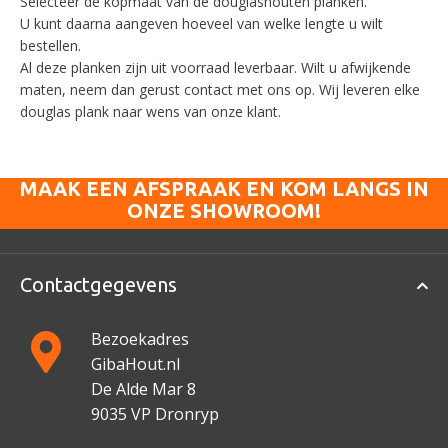
Selecteer de kopmaat van de douglashouten planken.
U kunt daarna aangeven hoeveel van welke lengte u wilt
bestellen.
Al deze planken zijn uit voorraad leverbaar. Wilt u afwijkende
maten, neem dan gerust contact met ons op. Wij leveren elke
douglas plank naar wens van onze klant.
MAAK EEN AFSPRAAK EN KOM LANGS IN
ONZE SHOWROOM!
Contactgegevens
Bezoekadres
GibaHout.nl
De Alde Mar 8
9035 VP Dronryp