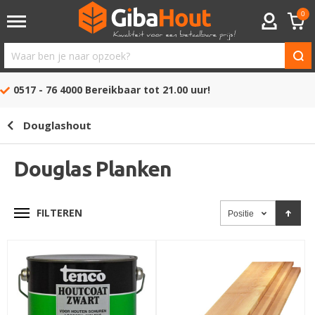
0
ACCOUNT
Waar
ben
0517 - 76 4000
Bereikbaar tot 21.00 uur!
je
naar
Douglashout
opzoek?
Douglas Planken
FILTEREN
Positie