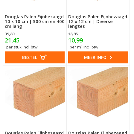
Douglas Palen Fijnbezaagd
Douglas Palen Fijnbezaagd
10 x 10 cm | 300 cm en 400
12 x 12 cm | Diverse
cm lang
lengtes
39,80
18,95
21,45
10,99
per stuk incl. btw
per m¹ incl. btw
BESTEL
MEER INFO
Douglas Palen Fijnbezaagd
Douglas Palen Fijnbezaagd