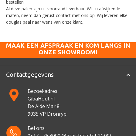
bestellen.
Al deze palen zijn uit voorraad leverbaar. Wilt u afwijkende
maten, neem dan gerust contact met ons op. Wij leveren elke
douglas paal naar wens van onze klant.
MAAK EEN AFSPRAAK EN KOM LANGS IN
ONZE SHOWROOM!
Contactgegevens
Bezoekadres
GibaHout.nl
De Alde Mar 8
9035 VP Dronryp
Bel ons
0517 - 76 4000
(Bereikbaar tot 21:00)