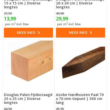
15 x 15 cm | Diverse
20 x 20 cm | Diverse
lengtes
lengtes
27,50
49,00
13,99
29,99
per m¹ incl. btw
per m¹ incl. btw
MEER INFO
MEER INFO
Douglas Palen Fijnbezaagd
Azobe Hardhouten Paal 70
25 x 25 cm | Diverse
x 70 mm Gepunt | 300 cm
lengtes
lang
64,50
25,95