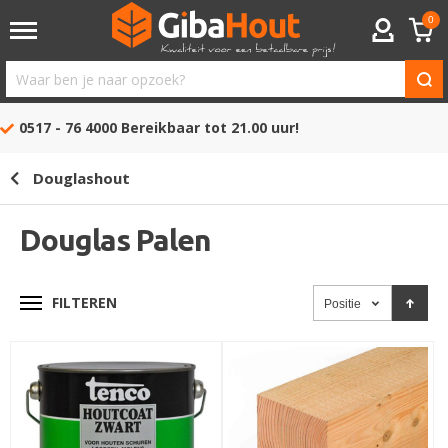
0
ACCOUNT
Waar
ben
0517 - 76 4000
Bereikbaar tot 21.00 uur!
je
naar
Douglashout
opzoek?
Douglas Palen
FILTEREN
Positie