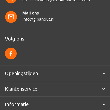
Mail ons
info@gibahout.nl
Volg ons
f
a
c
e
b
o
Openingstijden
o
k
Klantenservice
Informatie