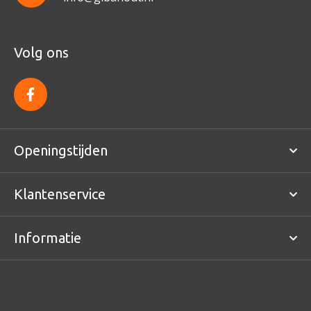
Volg ons
f
a
c
e
b
o
Openingstijden
o
k
Klantenservice
Informatie