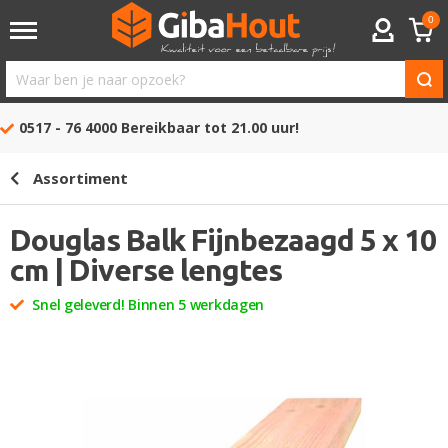
0
ACCOUNT
Waar
ben
0517 - 76 4000
Bereikbaar tot 21.00 uur!
je
naar
Assortiment
opzoek?
Douglas Balk Fijnbezaagd 5 x 10
cm | Diverse lengtes
Snel geleverd! Binnen 5 werkdagen
Ga
naar
het
einde
van
de