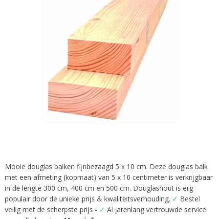
afbeeldingen-
gallerij
Mooie douglas balken fijnbezaagd 5 x 10 cm. Deze douglas balk
Ga
met een afmeting (kopmaat) van 5 x 10 centimeter is verkrijgbaar
naar
het
in de lengte 300 cm, 400 cm en 500 cm. Douglashout is erg
begin
populair door de unieke prijs & kwaliteitsverhouding.
✓
Bestel
van
veilig met de scherpste prijs -
✓
Al jarenlang vertrouwde service
de