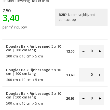
en snelle levering.
Meer info
afbeeldingen-
gallerij
7,50
3,40
B2B?
Neem vrijblijvend
contact op
per m¹ incl. btw
Douglas Balk Fijnbezaagd 5 x 10
cm | 300 cm lang
12,50
300 cm x 10 cm x 5 cm
Douglas Balk Fijnbezaagd 5 x 10
cm | 400 cm lang
13,60
400 cm x 10 cm x 5 cm
Douglas Balk Fijnbezaagd 5 x 10
cm | 500 cm lang
20,95
500 cm x 10 cm x 5 cm