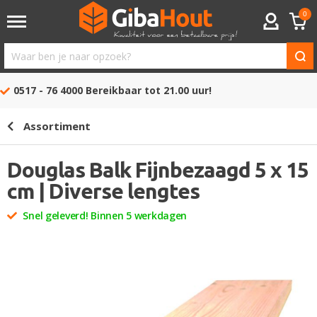
0
ACCOUNT
Waar
ben
0517 - 76 4000
Bereikbaar tot 21.00 uur!
je
naar
Assortiment
opzoek?
Douglas Balk Fijnbezaagd 5 x 15
cm | Diverse lengtes
Snel geleverd! Binnen 5 werkdagen
Ga
naar
het
einde
van
de