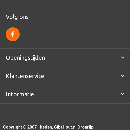
Volg ons
f
a
c
e
b
o
Openingstijden
o
k
Klantenservice
Informatie
Copyright © 2007 - heden, GibaHout.nl Dronrijp