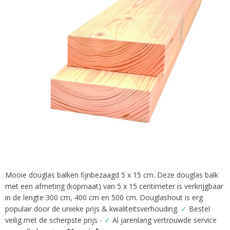
afbeeldingen-
gallerij
Mooie douglas balken fijnbezaagd 5 x 15 cm. Deze douglas balk
Ga
met een afmeting (kopmaat) van 5 x 15 centimeter is verkrijgbaar
naar
het
in de lengte 300 cm, 400 cm en 500 cm. Douglashout is erg
begin
populair door de unieke prijs & kwaliteitsverhouding.
✓
Bestel
van
veilig met de scherpste prijs -
✓
Al jarenlang vertrouwde service
de