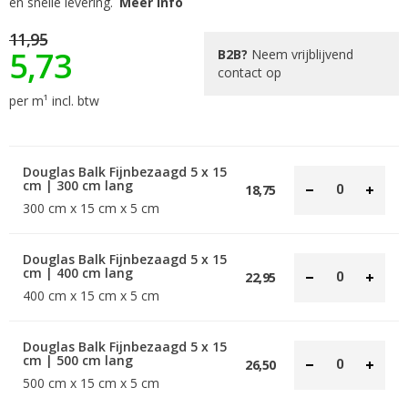
en snelle levering.
Meer info
afbeeldingen-
gallerij
11,95
5,73
B2B?
Neem vrijblijvend
contact op
per m¹ incl. btw
Douglas Balk Fijnbezaagd 5 x 15
cm | 300 cm lang
18,75
300 cm x 15 cm x 5 cm
Douglas Balk Fijnbezaagd 5 x 15
cm | 400 cm lang
22,95
400 cm x 15 cm x 5 cm
Douglas Balk Fijnbezaagd 5 x 15
cm | 500 cm lang
26,50
500 cm x 15 cm x 5 cm