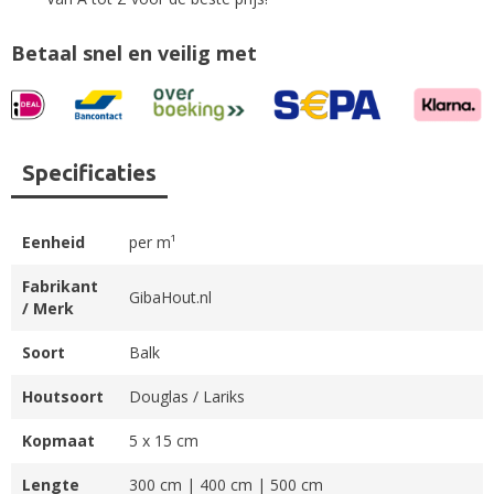
Betaal snel en veilig met
Specificaties
Eenheid
per m¹
Fabrikant
GibaHout.nl
/ Merk
Soort
Balk
Houtsoort
Douglas / Lariks
Kopmaat
5 x 15 cm
Lengte
300 cm | 400 cm | 500 cm