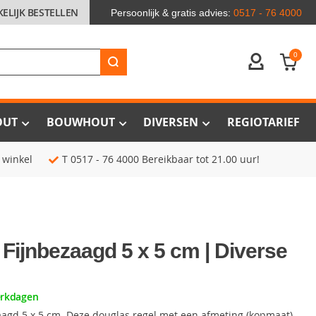
KELIJK BESTELLEN
Persoonlijk & gratis advies:
0517 - 76 4000
0
ACCOUNT
OUT
BOUWHOUT
DIVERSEN
REGIOTARIEF
 winkel
T
0517 - 76 4000
Bereikbaar tot 21.00 uur!
Fijnbezaagd 5 x 5 cm | Diverse
erkdagen
aagd 5 x 5 cm. Deze douglas regel met een afmeting (kopmaat)