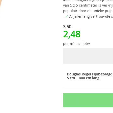
van 5 x 5 centimeter is verkr
populair door de unieke prij
-
✓
Al jarenlang vertrouwde se
3,50
2,48
per m¹ incl. btw
Douglas Regel Fijnbezaagd
5 cm | 400 cm lang