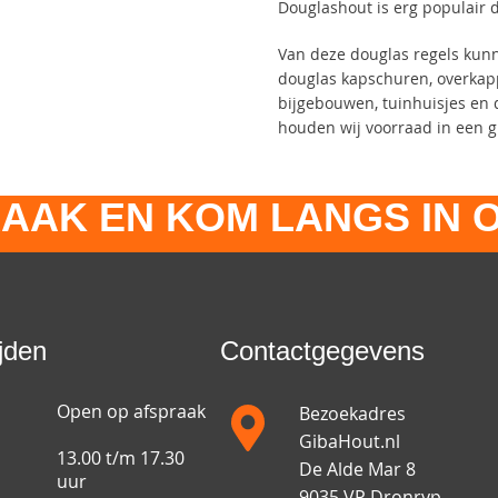
Douglashout is erg populair d
Van deze douglas regels kunn
douglas kapschuren, overkapp
bijgebouwen, tuinhuisjes en 
houden wij voorraad in een g
AAK EN KOM LANGS IN
jden
Contactgegevens
Open op afspraak
Bezoekadres
GibaHout.nl
13.00 t/m 17.30
De Alde Mar 8
uur
9035 VP Dronryp