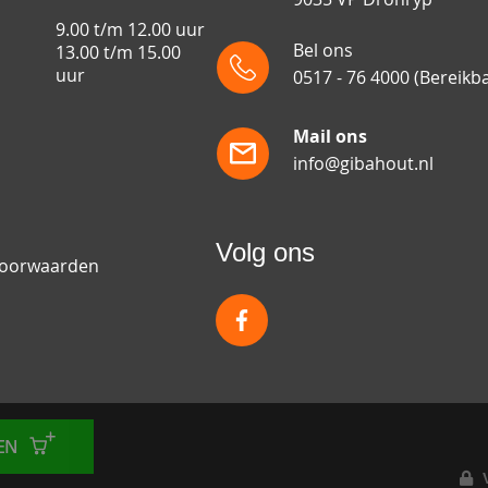
9.00 t/m 12.00 uur
Bel ons
13.00 t/m 15.00
uur
0517 - 76 4000
(Bereikba
Mail ons
info@gibahout.nl
Volg ons
voorwaarden
f
a
c
e
b
o
o
k
EN
V