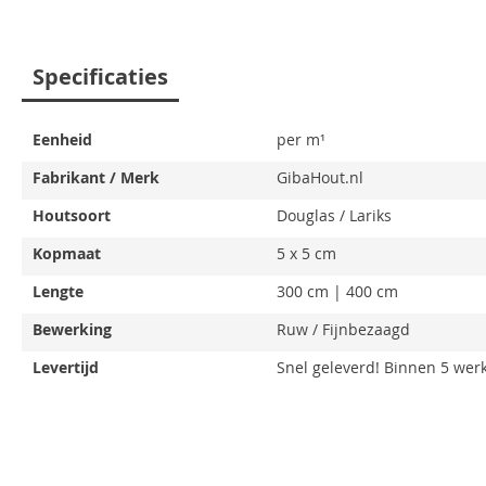
Ga
Specificaties
naar
het
begin
Eenheid
per m¹
van
de
Fabrikant / Merk
GibaHout.nl
afbeeldingen-
Houtsoort
Douglas / Lariks
gallerij
Kopmaat
5 x 5 cm
Lengte
300 cm | 400 cm
Bewerking
Ruw / Fijnbezaagd
Levertijd
Snel geleverd! Binnen 5 we