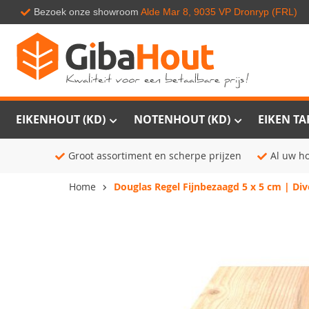
Bezoek onze showroom
Alde Mar 8, 9035 VP Dronryp (FRL)
EIKENHOUT (KD)
NOTENHOUT (KD)
EIKEN TA
Groot assortiment en scherpe prijzen
Al uw ho
Home
Douglas Regel Fijnbezaagd 5 x 5 cm | Div
Ga
naar
het
einde
van
de
afbeeldingen-