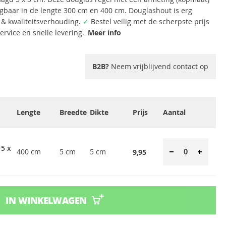
ijgbaar in de lengte 300 cm en 400 cm. Douglashout is erg
s & kwaliteitsverhouding.
✓
Bestel veilig met de scherpste prijs
rvice en snelle levering.
Meer info
B2B?
Neem vrijblijvend contact op
Lengte
Breedte
Dikte
Prijs
Aantal
 5 x
400 cm
5 cm
5 cm
9,95
IN WINKELWAGEN