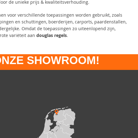
oor de unieke prijs & kwaliteitsverhouding.
en voor verschillende toepassingen worden gebruikt, zoals
ingen en schuttingen, boerderijen, carports, paardenstallen,
dergelijke. Omdat de toepassingen zo uiteenlopend zijn,
rote variëteit aan
douglas
regels
.
 ONZE SHOWROOM!