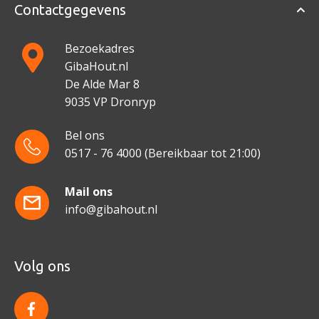
Contactgegevens
Bezoekadres
GibaHout.nl
De Alde Mar 8
9035 VP Dronryp
Bel ons
0517 - 76 4000
(Bereikbaar tot 21:00)
Mail ons
info@gibahout.nl
Volg ons
f