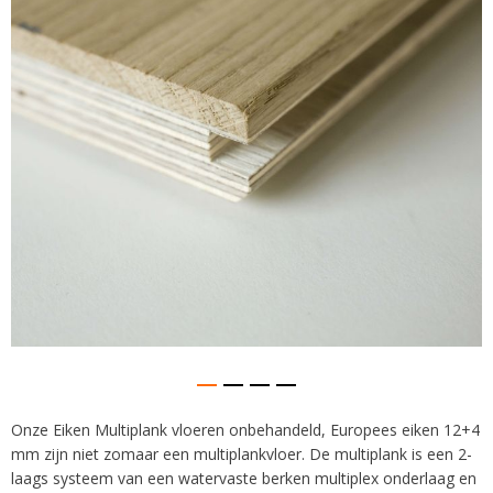
afbeeldingen-
gallerij
Onze Eiken Multiplank vloeren onbehandeld, Europees eiken 12+4
Ga
mm zijn niet zomaar een multiplankvloer. De multiplank is een 2-
naar
het
laags systeem van een watervaste berken multiplex onderlaag en