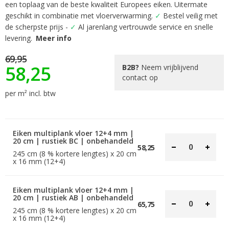
begin
een toplaag van de beste kwaliteit Europees eiken. Uitermate
van
geschikt in combinatie met vloerverwarming.
✓
Bestel veilig met
de
de scherpste prijs -
✓
Al jarenlang vertrouwde service en snelle
afbeeldingen-
levering.
Meer info
gallerij
69,95
58,25
B2B?
Neem vrijblijvend
contact op
per m² incl. btw
Eiken multiplank vloer 12+4 mm |
20 cm | rustiek BC | onbehandeld
58,25
245 cm (8 % kortere lengtes) x 20 cm
x 16 mm (12+4)
Eiken multiplank vloer 12+4 mm |
20 cm | rustiek AB | onbehandeld
65,75
245 cm (8 % kortere lengtes) x 20 cm
x 16 mm (12+4)