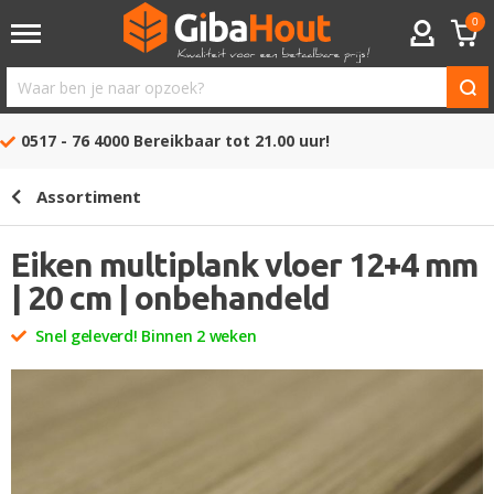
0
ACCOUNT
Waar
ben
0517 - 76 4000
Bereikbaar tot 21.00 uur!
je
naar
Assortiment
opzoek?
Eiken multiplank vloer 12+4 mm
| 20 cm | onbehandeld
Snel geleverd! Binnen 2 weken
Ga
naar
het
einde
van
de