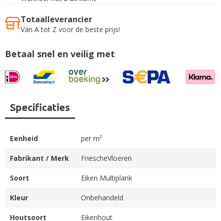
Totaalleverancier
Van A tot Z voor de beste prijs!
Betaal snel en veilig met
Specificaties
Eenheid
per m²
Fabrikant / Merk
FriescheVloeren
Soort
Eiken Multiplank
Kleur
Onbehandeld
Houtsoort
Eikenhout