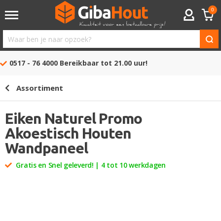
0
ACCOUNT
Waar
ben
0517 - 76 4000
Bereikbaar tot 21.00 uur!
je
naar
Assortiment
opzoek?
Eiken Naturel Promo
Akoestisch Houten
Wandpaneel
Gratis en Snel geleverd! | 4 tot 10 werkdagen
Ga
naar
het
einde