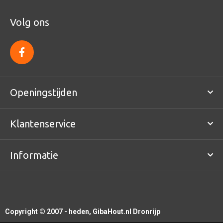
Volg ons
f
a
c
e
b
o
Openingstijden
o
k
Klantenservice
Informatie
Copyright © 2007 - heden, GibaHout.nl Dronrijp