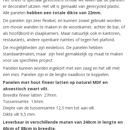
het
er decoratief uitzien. Het vilt is gemaakt van gerecycled plastic.
begin
Alle panelen
hebben een totale dikte van 22mm.
van
De panelen zijn zeer flexibel, en kunnen zowel gebruikt worden
de
om mooie wanden te maken in de woonkamer, achter de bar, of
afbeeldingen-
als hoofdbord in slaapkamers. Maar natuurlijk ook in kantoren,
gallerij
restaurants, andere openbare ruimtes of tegen het plafond.
De mogelijkheden zijn eindeloos. De panelen hebben
standaardmaten, maar zijn heel gemakkelijk op maat te maken
voor uw specifieke project.
Panelen kunnen worden ingekort met een zaag en het vilt met
een mes. Panelen zijn in de lengte naadloos te koppelen.
Panelen met hout fineer latten op naturel MDF en
akoestisch zwart vilt.
Breedte fineer latten 27mm.
Tussenruimte 13mm.
Diepte van de tussenruimte 12,5 mm tot aan vilt.
Dikte vilt 9,5 mm.
Leverbaar in verschillende maten van 240cm in lengte en
60cm of 88cm in breedte.