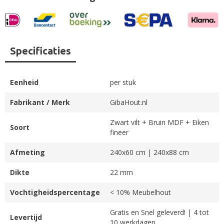
Specificaties
Eenheid
per stuk
Fabrikant / Merk
GibaHout.nl
Zwart vilt + Bruin MDF + Eiken
Soort
fineer
Afmeting
240x60 cm | 240x88 cm
Dikte
22 mm
Vochtigheidspercentage
< 10% Meubelhout
Gratis en Snel geleverd! | 4 tot
Levertijd
10 werkdagen