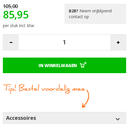
afbeeldingen-
105,00
gallerij
85,95
B2B?
Neem vrijblijvend
contact op
per stuk incl. btw
IN WINKELWAGEN
Accessoires