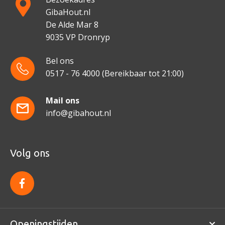
GibaHout.nl
De Alde Mar 8
9035 VP Dronryp
Bel ons
0517 - 76 4000
(Bereikbaar tot 21:00)
Mail ons
info@gibahout.nl
Volg ons
f
a
c
e
b
o
Openingstijden