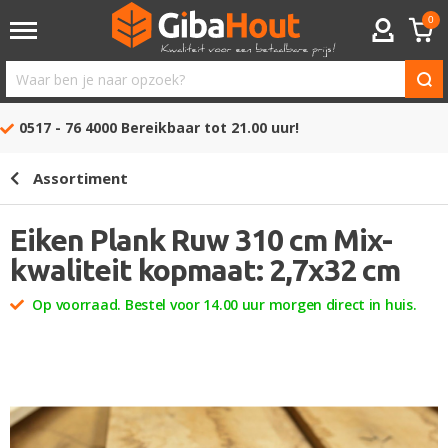
0
ACCOUNT
Waar
ben
0517 - 76 4000
Bereikbaar tot 21.00 uur!
je
naar
Assortiment
opzoek?
Eiken Plank Ruw 310 cm Mix-
kwaliteit kopmaat: 2,7x32 cm
Op voorraad. Bestel voor 14.00 uur morgen direct in huis.
Ga
naar
het
einde
van
de