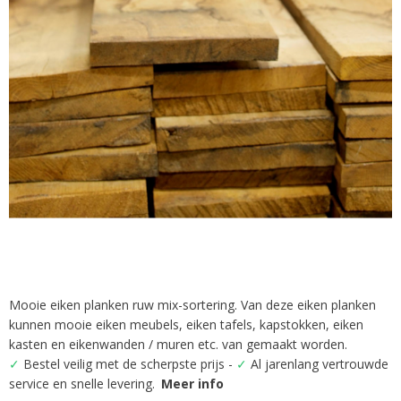
afbeeldingen-
gallerij
Mooie eiken planken ruw mix-sortering. Van deze eiken planken
Ga
kunnen mooie eiken meubels, eiken tafels, kapstokken, eiken
naar
het
kasten en eikenwanden / muren etc. van gemaakt worden.
begin
✓
Bestel veilig met de scherpste prijs -
✓
Al jarenlang vertrouwde
van
service en snelle levering.
Meer info
de