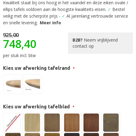
begin
Kwaliteit staat bij ons hoog in het vaandel en deze eiken ovale /
van
ellips tafels voldoen aan de hoogste kwaliteits-eisen.
✓
Bestel
de
veilig met de scherpste prijs -
✓
Al jarenlang vertrouwde service
afbeeldingen-
en snelle levering.
Meer info
gallerij
925,00
748,40
B2B?
Neem vrijblijvend
contact op
per stuk incl. btw
Kies uw afwerking tafelrand
Kies uw afwerking tafelblad