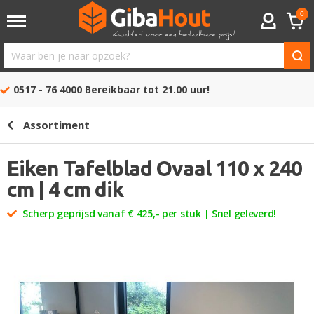
0
ACCOUNT
Waar
ben
0517 - 76 4000
Bereikbaar tot 21.00 uur!
je
naar
Assortiment
opzoek?
Eiken Tafelblad Ovaal 110 x 240
cm | 4 cm dik
Scherp geprijsd vanaf € 425,- per stuk | Snel geleverd!
Ga
naar
het
einde
van
de