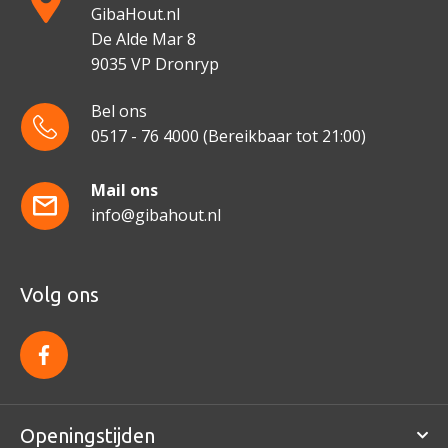
GibaHout.nl
De Alde Mar 8
9035 VP Dronryp
Bel ons
0517 - 76 4000
(Bereikbaar tot 21:00)
Mail ons
info@gibahout.nl
Volg ons
f
a
c
e
b
o
Openingstijden
o