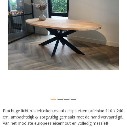
afbeeldingen-
gallerij
Prachtige licht rustiek eiken ovaal / ellips eiken tafelblad 110 x 240
Ga
cm, ambachtelijk & zorgvuldig gemaakt met de hand vervaardigd.
naar
het
Van het mooiste europees eikenhout en volledig massief!