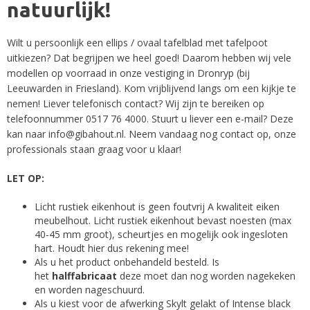
natuurlijk!
Wilt u persoonlijk een ellips / ovaal tafelblad met tafelpoot
uitkiezen? Dat begrijpen we heel goed! Daarom hebben wij vele
modellen op voorraad in onze vestiging in Dronryp (bij
Leeuwarden in Friesland). Kom vrijblijvend langs om een kijkje te
nemen! Liever telefonisch contact? Wij zijn te bereiken op
telefoonnummer
0517 76 4000
. Stuurt u liever een e-mail? Deze
kan naar
info@gibahout.nl
. Neem vandaag nog contact op, onze
professionals staan graag voor u klaar!
LET OP:
Licht rustiek eikenhout is geen foutvrij A kwaliteit eiken
meubelhout. Licht rustiek eikenhout bevast noesten (max
40-45 mm groot), scheurtjes en mogelijk ook ingesloten
hart. Houdt hier dus rekening mee!
Als u het product onbehandeld besteld. Is
het
halffabricaat
deze moet dan nog worden nagekeken
en worden nageschuurd.
Als u kiest voor de afwerking Skylt gelakt of Intense black