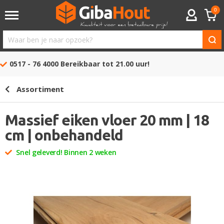
0
ACCOUNT
Waar
ben
0517 - 76 4000
Bereikbaar tot 21.00 uur!
je
naar
Assortiment
opzoek?
Massief eiken vloer 20 mm | 18
cm | onbehandeld
Snel geleverd! Binnen 2 weken
Ga
naar
het
einde
van
de