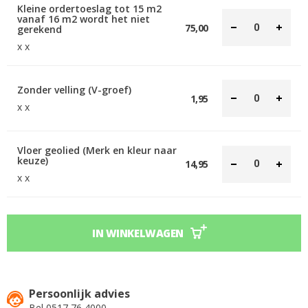
Kleine ordertoeslag tot 15 m2
vanaf 16 m2 wordt het niet
75,00
gerekend
x x
Zonder velling (V-groef)
1,95
x x
Vloer geolied (Merk en kleur naar
keuze)
14,95
x x
IN WINKELWAGEN
Persoonlijk advies
Bel 0517 76 4000