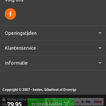
f
a
c
e
b
o
Openingstijden
o
k
Klantenservice
Informatie
Copyright © 2007 - heden, GibaHout.nl Dronrijp
Veilig online betalen
79.95
IN WINKELWAGEN
met: