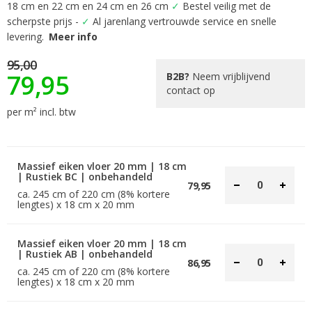
begin
18 cm en 22 cm en 24 cm en 26 cm
✓
Bestel veilig met de
van
scherpste prijs -
✓
Al jarenlang vertrouwde service en snelle
de
levering.
Meer info
afbeeldingen-
gallerij
95,00
79,95
B2B?
Neem vrijblijvend
contact op
per m² incl. btw
Massief eiken vloer 20 mm | 18 cm
| Rustiek BC | onbehandeld
79,95
ca. 245 cm of 220 cm (8% kortere
lengtes) x 18 cm x 20 mm
Massief eiken vloer 20 mm | 18 cm
| Rustiek AB | onbehandeld
86,95
ca. 245 cm of 220 cm (8% kortere
lengtes) x 18 cm x 20 mm