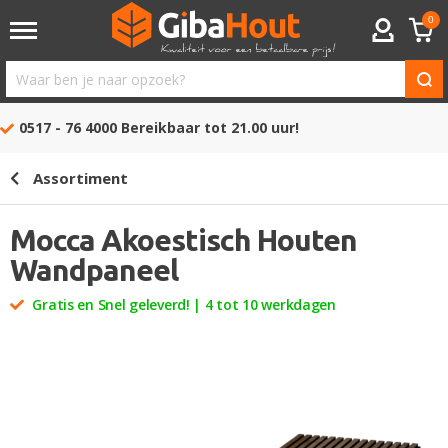
0
ACCOUNT
Waar
ben
0517 - 76 4000
Bereikbaar tot 21.00 uur!
je
naar
Assortiment
opzoek?
Mocca Akoestisch Houten
Wandpaneel
Gratis en Snel geleverd! | 4 tot 10 werkdagen
Ga
naar
het
einde
van
de