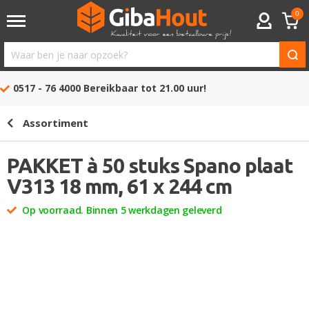
0
ACCOUNT
Waar
ben
0517 - 76 4000
Bereikbaar tot 21.00 uur!
je
naar
Assortiment
opzoek?
PAKKET à 50 stuks Spano plaat
V313 18 mm, 61 x 244 cm
Op voorraad. Binnen 5 werkdagen geleverd
Ga
naar
het
einde
van
de