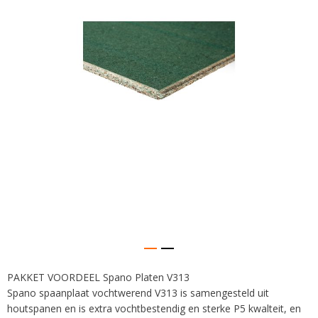
afbeeldingen-
gallerij
PAKKET VOORDEEL Spano Platen V313
Ga
Spano spaanplaat vochtwerend V313 is samengesteld uit
naar
het
houtspanen en is extra vochtbestendig en sterke P5 kwalteit, en