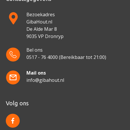
Bezoekadres
GibaHout.nl
De Alde Mar 8
9035 VP Dronryp
Bel ons
0517 - 76 4000
(Bereikbaar tot 21:00)
Mail ons
info@gibahout.nl
Volg ons
f
a