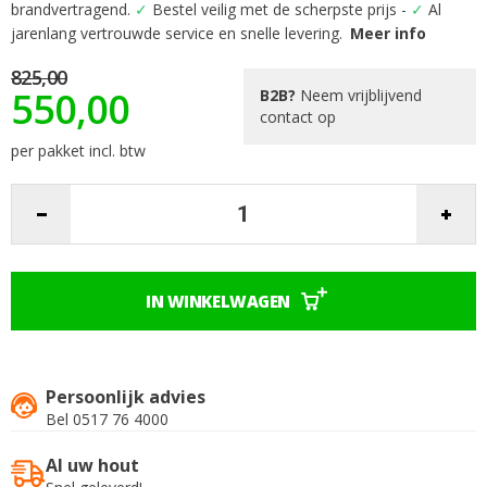
begin
brandvertragend.
✓
Bestel veilig met de scherpste prijs -
✓
Al
van
jarenlang vertrouwde service en snelle levering.
Meer info
de
afbeeldingen-
825,00
gallerij
550,00
B2B?
Neem vrijblijvend
contact op
per pakket incl. btw
IN WINKELWAGEN
Persoonlijk advies
Bel 0517 76 4000
Al uw hout