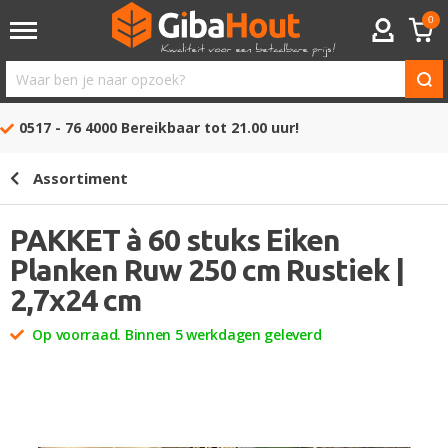
0
ACCOUNT
Waar
ben
0517 - 76 4000
Bereikbaar tot 21.00 uur!
je
naar
Assortiment
opzoek?
PAKKET à 60 stuks Eiken
Planken Ruw 250 cm Rustiek |
2,7x24 cm
Op voorraad. Binnen 5 werkdagen geleverd
Ga
naar
het
einde