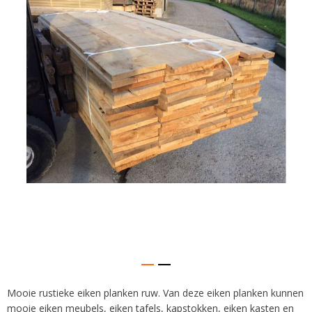
van
de
afbeeldingen-
gallerij
Mooie rustieke eiken planken ruw. Van deze eiken planken kunnen
Ga
mooie eiken meubels, eiken tafels, kapstokken, eiken kasten en
naar