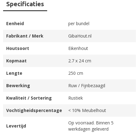
Specificaties
Eenheid
per bundel
Fabrikant / Merk
GibaHout.nl
Houtsoort
Eikenhout
Kopmaat
2.7 x 24 cm
Lengte
250 cm
Bewerking
Ruw / Fijnbezaagd
Kwaliteit / Sortering
Rustiek
Vochtigheidspercentage
< 10% Meubelhout
Op voorraad. Binnen 5
Levertijd
werkdagen geleverd