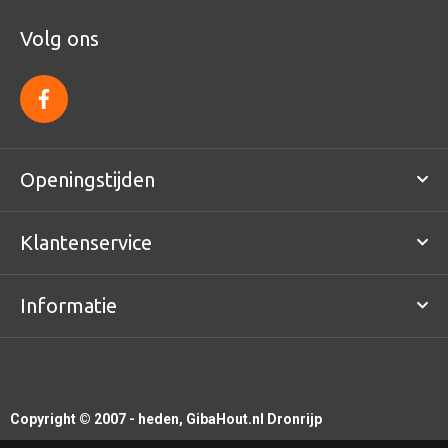
Volg ons
f
a
c
e
b
o
Openingstijden
o
k
Klantenservice
Informatie
Copyright © 2007 - heden, GibaHout.nl Dronrijp