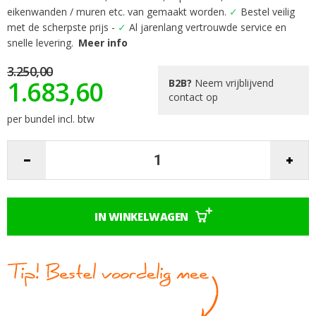
het
eikenwanden / muren etc. van gemaakt worden.
✓
Bestel veilig
begin
met de scherpste prijs -
✓
Al jarenlang vertrouwde service en
van
snelle levering.
Meer info
de
afbeeldingen-
3.250,00
gallerij
1.683,60
B2B?
Neem vrijblijvend
contact op
per bundel incl. btw
IN WINKELWAGEN