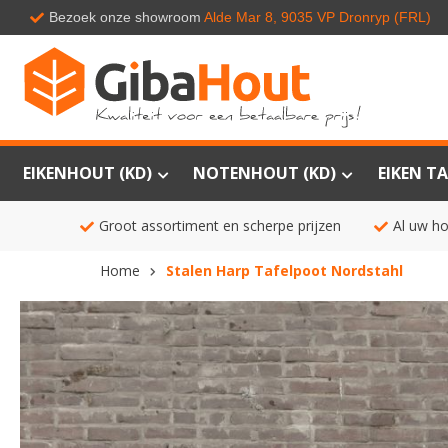
Bezoek onze showroom
Alde Mar 8, 9035 VP Dronryp (FRL)
EIKENHOUT (KD)
NOTENHOUT (KD)
EIKEN TA
Groot assortiment en scherpe prijzen
Al uw ho
Home
Stalen Harp Tafelpoot Nordstahl
Ga
naar
het
einde
van
de
afbeeldingen-