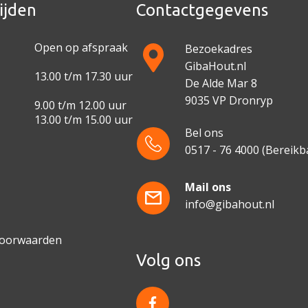
ijden
Contactgegevens
Open op afspraak
Bezoekadres
GibaHout.nl
13.00 t/m 17.30 uur
De Alde Mar 8
9035 VP Dronryp
9.00 t/m 12.00 uur
13.00 t/m 15.00 uur
Bel ons
0517 - 76 4000
(Bereikba
e
Mail ons
info@gibahout.nl
voorwaarden
Volg ons
f