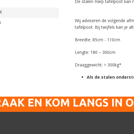
De stalen Harp tafelpoot kan
at
Wij adviseren de volgende afm
n
tafelpoot. Bij twijfels kan je
Breedte: 85cm - 110cm
Lengte: 180 – 300cm
Draaggewicht: > 300kg*
Als de stalen onderst
RAAK EN KOM LANGS IN 