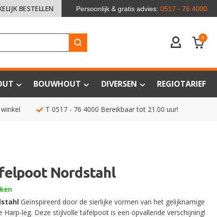
KELIJK BESTELLEN
Persoonlijk & gratis advies:
0517 - 76 4000
0
ACCOUNT
OUT
BOUWHOUT
DIVERSEN
REGIOTARIEF
 winkel
T
0517 - 76 4000
Bereikbaar tot 21.00 uur!
felpoot Nordstahl
eken
dstahl
Geïnspireerd door de sierlijke vormen van het gelijknamige
Harp-leg. Deze stijlvolle tafelpoot is een opvallende verschijning!