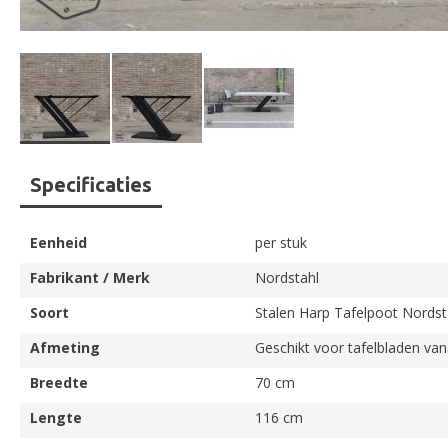
Ga
Specificaties
naar
het
begin
Eenheid
per stuk
van
de
Fabrikant / Merk
Nordstahl
afbeeldingen-
Soort
Stalen Harp Tafelpoot Nordst
gallerij
Afmeting
Geschikt voor tafelbladen va
Breedte
70 cm
Lengte
116 cm