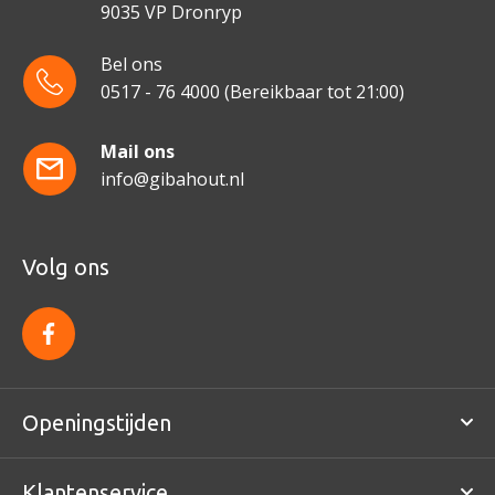
9035 VP Dronryp
Bel ons
0517 - 76 4000
(Bereikbaar tot 21:00)
Mail ons
info@gibahout.nl
Volg ons
f
a
c
e
b
o
Openingstijden
o
k
Klantenservice