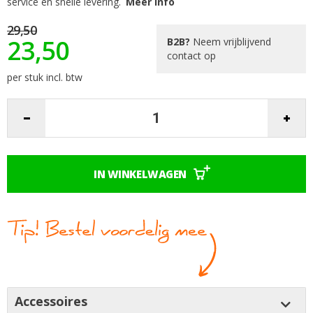
service en snelle levering.
Meer info
afbeeldingen-
gallerij
29,50
23,50
B2B?
Neem vrijblijvend
contact op
per stuk incl. btw
IN WINKELWAGEN
Accessoires