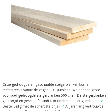
afbeeldingen-
gallerij
Onze gedroogde en geschaafde steigerplanken komen
Ga
rechtstreeks vanuit de zagerij uit Duitsland. We hebben grote
naar
het
voorraad gedroogde steigerplanken 500 cm | De steigerplanken
begin
gedroogd en geschaafd vindt u in Nederland niet goedkoper.
✓
van
Bestel veilig met de scherpste prijs -
✓
Al jarenlang vertrouwde
de