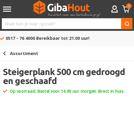
0
ACCOUNT
Waar
ben
0517 - 76 4000
Bereikbaar tot 21.00 uur!
je
naar
Assortiment
opzoek?
Steigerplank 500 cm gedroogd
en geschaafd
Op voorraad. Bestel voor 14.00 uur morgen direct in huis.
Ga
naar
het
einde
van
de