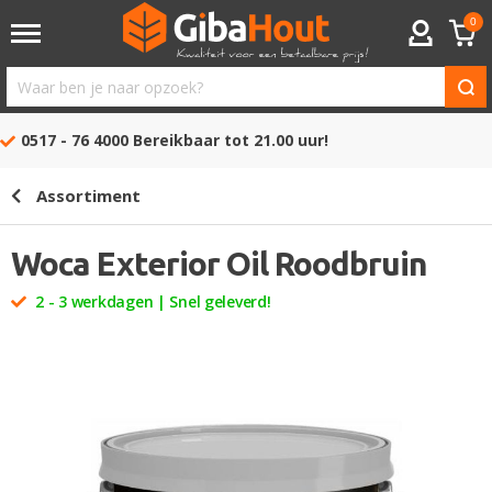
0
ACCOUNT
Waar
ben
0517 - 76 4000
Bereikbaar tot 21.00 uur!
je
naar
Assortiment
opzoek?
Woca Exterior Oil Roodbruin
2 - 3 werkdagen | Snel geleverd!
Ga
naar
het
einde
van
de
afbeeldingen-