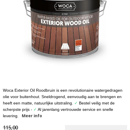
gallerij
Woca Exterior Oil Roodbruin is een revolutionaire watergedragen
Ga
naar
olie voor buitenhout. Sneldrogend, eenvoudig aan te brengen en
het
heeft een matte, natuurlijke uitstraling.
✓
Bestel veilig met de
begin
scherpste prijs -
✓
Al jarenlang vertrouwde service en snelle
van
Meer info
levering.
de
afbeeldingen-
115,00