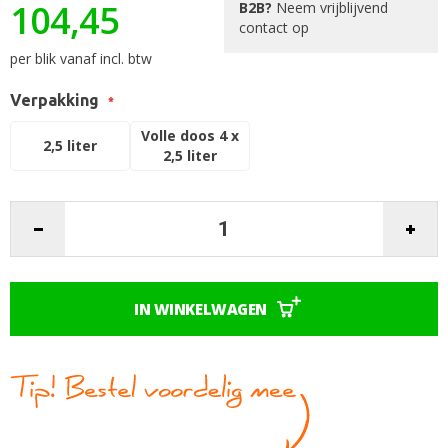
gallerij
104,45
B2B?
Neem vrijblijvend
contact op
per blik vanaf incl. btw
Verpakking
Volle doos 4 x
2,5 liter
2,5 liter
IN WINKELWAGEN