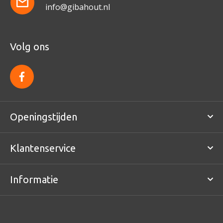
info@gibahout.nl
Volg ons
f
a
c
e
b
o
Openingstijden
o
k
Klantenservice
Informatie