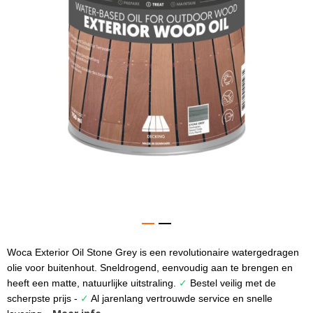
gallerij
Woca Exterior Oil Stone Grey is een revolutionaire watergedragen
Ga
naar
olie voor buitenhout. Sneldrogend, eenvoudig aan te brengen en
het
heeft een matte, natuurlijke uitstraling.
✓
Bestel veilig met de
begin
scherpste prijs -
✓
Al jarenlang vertrouwde service en snelle
van