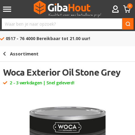
0
ACCOUNT
Waar
ben
0517 - 76 4000
Bereikbaar tot 21.00 uur!
je
naar
Assortiment
opzoek?
Woca Exterior Oil Stone Grey
2 - 3 werkdagen | Snel geleverd!
Ga
naar
het
einde
van
de
afbeeldingen-