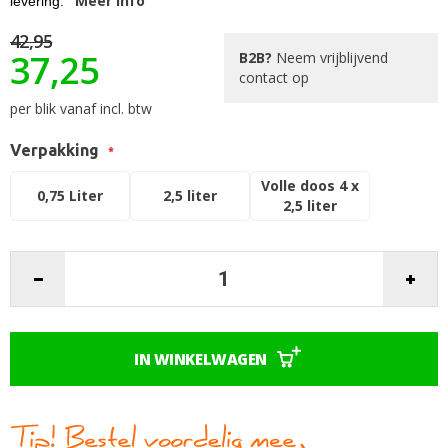
Meer info
levering.
de
afbeeldingen-
42,95
gallerij
37,25
B2B?
Neem vrijblijvend
contact op
per blik vanaf incl. btw
Verpakking
Volle doos 4 x
0,75 Liter
2,5 liter
2,5 liter
IN WINKELWAGEN