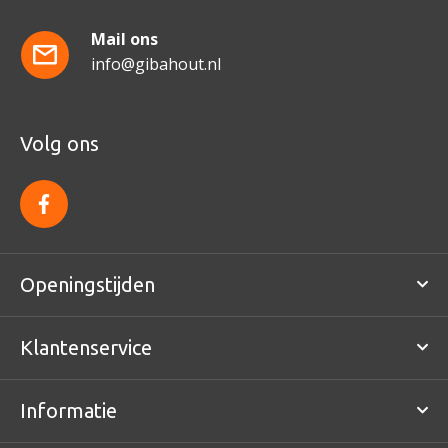
Mail ons
info@gibahout.nl
Volg ons
f
a
c
e
b
o
Openingstijden
o
k
Klantenservice
Informatie