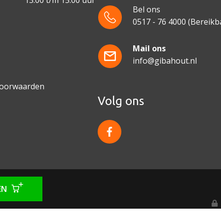
13.00 t/m 15.00 uur
Bel ons
0517 - 76 4000
(Bereikba
e
Mail ons
info@gibahout.nl
voorwaarden
Volg ons
f
a
c
e
b
o
o
k
EN