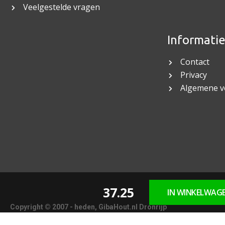
Veelgestelde vragen
Informati
Contact
Privacy
Algemene 
37.25
IN WINKELWAG
Copyright © 2007 - heden, GibaHout.nl Dronrijp