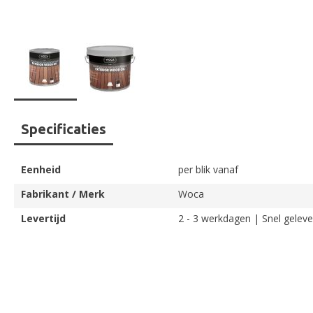
Ga
Specificaties
naar
het
begin
Eenheid
per blik vanaf
van
de
Fabrikant / Merk
Woca
afbeeldingen-
Levertijd
2 - 3 werkdagen | Snel geleve
gallerij