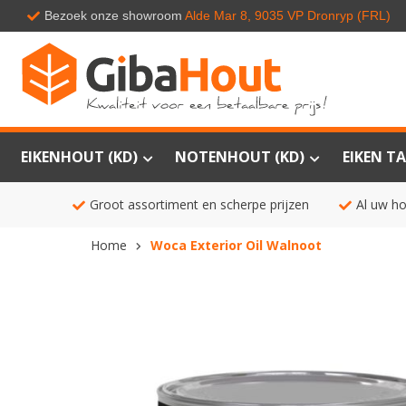
Bezoek onze showroom
Alde Mar 8, 9035 VP Dronryp (FRL)
EIKENHOUT (KD)
NOTENHOUT (KD)
EIKEN TA
Groot assortiment en scherpe prijzen
Al uw ho
Home
Woca Exterior Oil Walnoot
Ga
naar
het
einde
van
de
afbeeldingen-