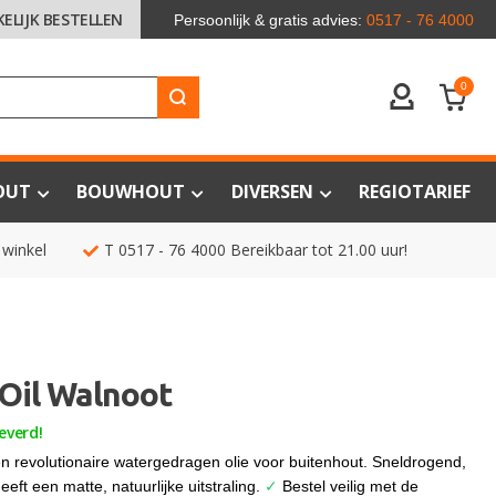
KELIJK BESTELLEN
Persoonlijk & gratis advies:
0517 - 76 4000
0
ACCOUNT
OUT
BOUWHOUT
DIVERSEN
REGIOTARIEF
 winkel
T
0517 - 76 4000
Bereikbaar tot 21.00 uur!
 Oil Walnoot
everd!
en revolutionaire watergedragen olie voor buitenhout. Sneldrogend,
ft een matte, natuurlijke uitstraling.
✓
Bestel veilig met de