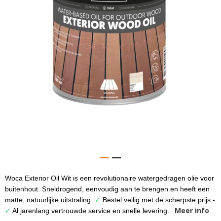
gallerij
Woca Exterior Oil Wit is een revolutionaire watergedragen olie voor
Ga
naar
buitenhout. Sneldrogend, eenvoudig aan te brengen en heeft een
het
matte, natuurlijke uitstraling.
✓
Bestel veilig met de scherpste prijs -
begin
Meer info
✓
Al jarenlang vertrouwde service en snelle levering.
van