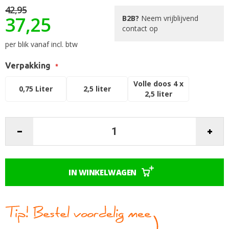
de
42,95
37,25
afbeeldingen-
B2B?
Neem vrijblijvend
gallerij
contact op
per blik vanaf incl. btw
Verpakking
Volle doos 4 x
0,75 Liter
2,5 liter
2,5 liter
IN WINKELWAGEN