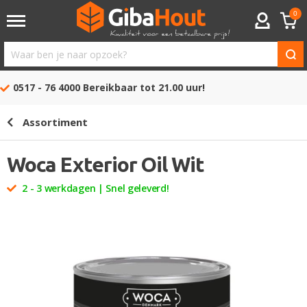
0
ACCOUNT
Waar
ben
0517 - 76 4000
Bereikbaar tot 21.00 uur!
je
naar
Assortiment
opzoek?
Woca Exterior Oil Wit
2 - 3 werkdagen | Snel geleverd!
Ga
naar
het
einde
van
de
afbeeldingen-