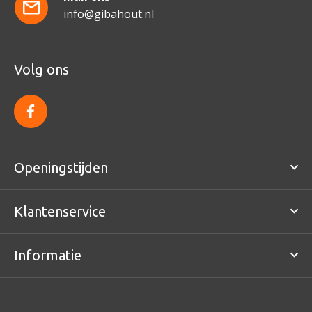
info@gibahout.nl
Volg ons
f
a
c
e
b
o
Openingstijden
o
k
Klantenservice
Informatie