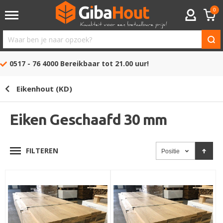
0
ACCOUNT
Waar
ben
0517 - 76 4000
Bereikbaar tot 21.00 uur!
je
naar
Eikenhout (KD)
opzoek?
Eiken Geschaafd 30 mm
FILTEREN
Positie