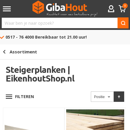
0
ACCOUNT
Waar
ben
0517 - 76 4000
Bereikbaar tot 21.00 uur!
je
naar
Assortiment
opzoek?
Steigerplanken |
EikenhoutShop.nl
FILTEREN
Positie